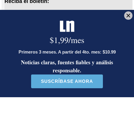
Reciba el boletín:
Alerta informativa
Noticias de última hora, en tiempo real
Deseo recibir comunicaciones
covid-19
hospitalizaciones
internamiento
ola pandémica
velocidad de hospitalización
Irene Rodríguez
Editora de Experiencias y Eventos. Trabaja en La
Nación desde 2009 y en periodismo desde 2004.
Bachiller de Comunicación Colectiva y máster en
Salud Pública de la Universidad de Costa Rica.
Premio Nacional Periodismo INEC 2025. Premio