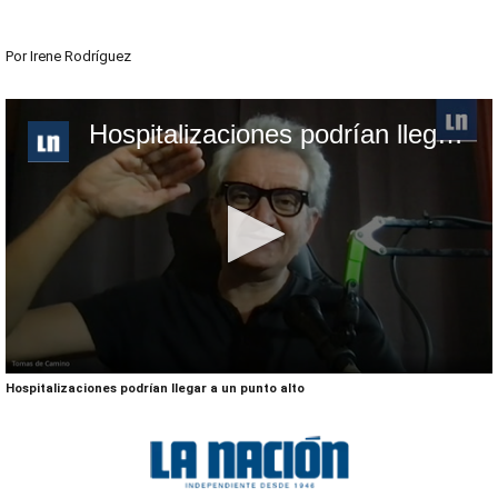
Por
Irene Rodríguez
Hospitalizaciones podrían llegar a un punto alto
0
Hospitalizaciones podrían llegar a un punto alto
seconds
of
5
minutes,
17
seconds