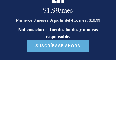
Grupo Nación
Opens in new window
La Teja
Opens in new window
El Financiero
Opens in new window
Revista Perfil
Opens in new window
Sabores
Opens in new window
Aplicaciones
Opens in new window
Boletines
Opens in new window
Versión Impresa
Opens in new window
Negocios
Todo Busco
Opens in new window
Parque Viva
Opens in new window
Printea
Opens in new window
Términos y condiciones
Políticas de privacidad
Opens in new window
Condiciones de uso
Opens in new window
Estados financieros
Opens in new window