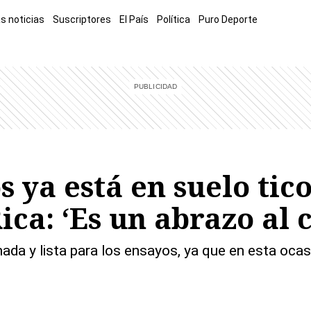
s noticias
Suscriptores
El País
Política
Puro Deporte
mía
Sucesos
El Explicador
Opinión
Viva
El Mundo
 ya está en suelo tico
ica: ‘Es un abrazo al 
ada y lista para los ensayos, ya que en esta ocas