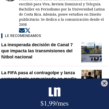
escribió para Viva, Revista Dominical y Teleguía.
Bachiller en Periodismo por la Universidad Latina
de Costa Rica. Además, posee estudios en Diseño
publicitario. Se dedica a la comunicación desde el
2008
Opens in new window
Opens in new window
LE RECOMENDAMOS
La inesperada decisión de Canal 7
que impacta las transmisiones del
fútbol nacional
La FIFA pasa al contragolpe y lanza
sorprendente comunicado en medio
de las presiones contra Infantino
¿Por qué se eliminó la custodia del
hombre asesinado en Hospital La