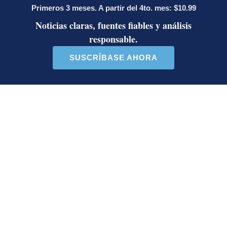
Anexión? Carlo Díaz, fiscal general,
responde
Artículos de tendencia
Este listado muestra los artículos con más comentarios en los último
Un artículo de tendencia con el título "Activista Sylvia Ziesing,
Un artículo de tendencia con el 
Activista Sylvia Ziesing,
Ministro de Justicia y Paz
crítica de Rodrigo Chaves,
descalifica a diputado e
as...
inc...
32 comentarios
23 comentarios