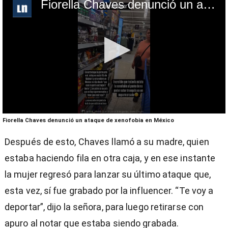
Fiorella Chaves denunció un ataque de xenofobia en México
0
Fiorella Chaves denunció un ataque de xenofobia en México
seconds
of
Después de esto, Chaves llamó a su madre, quien
4
minutes,
estaba haciendo fila en otra caja, y en ese instante
53
seconds
la mujer regresó para lanzar su último ataque que,
esta vez, sí fue grabado por la influencer. “Te voy a
deportar”, dijo la señora, para luego retirarse con
apuro al notar que estaba siendo grabada.