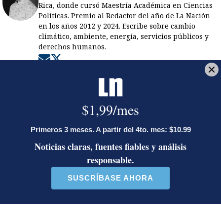
Rica, donde cursó Maestría Académica en Ciencias
Políticas. Premio al Redactor del año de La Nación
en los años 2012 y 2024. Escribe sobre cambio
climático, ambiente, energía, servicios públicos y
derechos humanos.
Opens in new window
Opens in new window
LE RECOMENDAMOS
La inesperada decisión de Canal 7
que impacta las transmisiones del
fútbol nacional
Jorge Martínez recibió emotivas
palabras de parte de conocido
presentador
¿Por qué se eliminó la custodia del
hombre asesinado en Hospital La