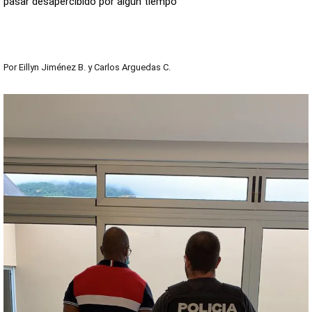
pasar desapercibido por algún tiempo
Por
Eillyn Jiménez B.
y
Carlos Arguedas C.