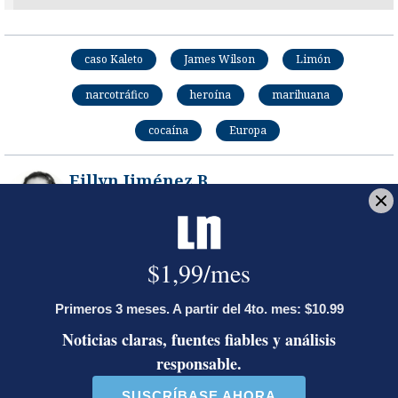
caso Kaleto
James Wilson
Limón
narcotráfico
heroína
marihuana
cocaína
Europa
Eillyn Jiménez B.
Periodista de la Sección de Sucesos y Judiciales.
Bachiller en Periodismo de la Universidad
Internacional de Las Américas y licenciada en
Comunicación de Mercadeo de la Universidad
Americana.
Opens in new window
Opens in new window
Carlos Arguedas C.
Trabajó en La Nación hasta el 2022. Periodista en la
sección de Sucesos. Trabaja en La Nación desde el
2000 siempre en la cobertura de asuntos de
Sucesos y Jurídicos.