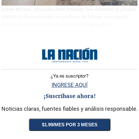
James Wilson, conocido como Turesky, fue detenido el pasado
)
martes 25 de mayo como sospechoso de liderar una banda
que, al parecer, se dedicaba al tráfico de drogas y la
legitimación de capitales. Foto: OIJ para LN
entana)