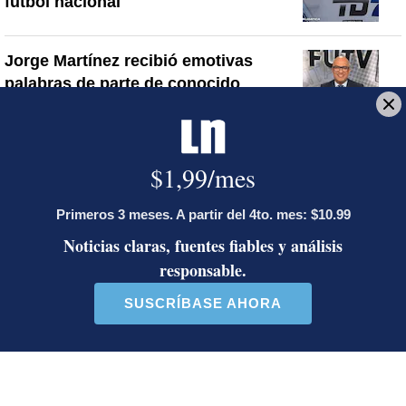
fútbol nacional
Jorge Martínez recibió emotivas
palabras de parte de conocido
presentador
¿Por qué se eliminó la custodia del
hombre asesinado en Hospital La
Anexión? Carlo Díaz, fiscal general,
responde
Artículos de tendencia
Este listado muestra los artículos con más comentarios en los último
Un artículo de tendencia con el título "Activista Sylvia Ziesing,
Un artículo de tendencia con el