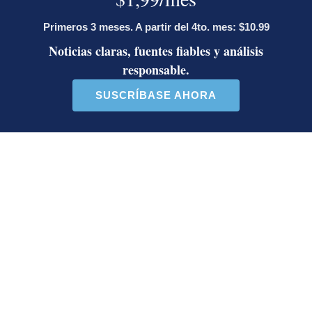
Deseo recibir comunicaciones
tipo de cambio
dólar
colón
Dennis Meléndez Howell
Eduardo Lizano
congestionamientos
MOPT
BCCR
Guiselly Mora
Guiselly Mora
Guiselly Mora, fue editora de Opinión de La Nación
hasta el enero del 2025, es periodista, correctora de
estilo, especializada en literatura latinoamericana,
administradora familiar, escritora y experta en
cocina internacional.
Opens in new window
LE RECOMENDAMOS