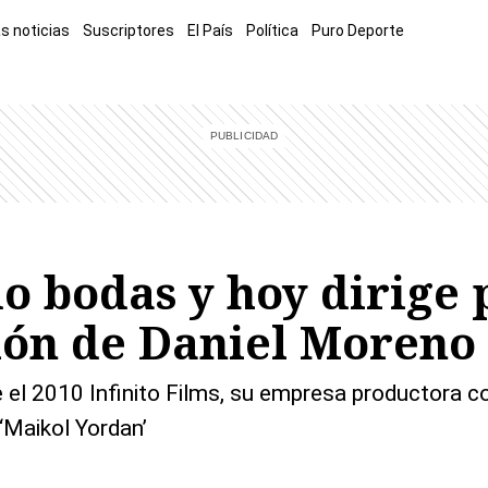
s noticias
Suscriptores
El País
Política
Puro Deporte
mía
Sucesos
El Explicador
Opinión
Viva
El Mundo
 bodas y hoy dirige p
ción de Daniel Moreno
el 2010 Infinito Films, su empresa productora co
 ‘Maikol Yordan’