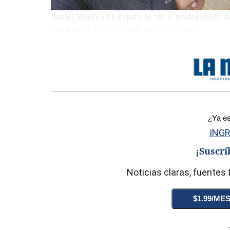
Daniel Moreno ha dejado de ser el protagonista de
realización. Foto: Cortesía Daniel Moreno
)