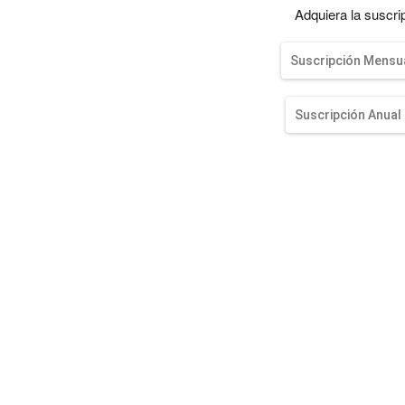
entana)