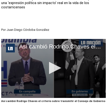
una ‘expresión política sin impacto’ real en la vida de los
costarricenses
Por
Juan Diego Córdoba González
Así cambió Rodrigo Chaves el criterio sobre transmitir el Consejo de Gobierno
0
Así cambió Rodrigo Chaves el criterio sobre transmitir el Consejo de Gobierno
seconds