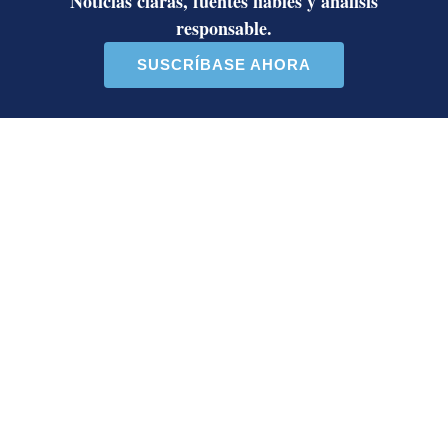
Artículos de tendencia
Este listado muestra los artículos con más comentarios en los último
Un artículo de tendencia con el título "Diputada de Pueblo Sober
Un artículo de tendencia con el 
Diputada de Pueblo
Masiva participación en
Soberano lanzó 10 insultos
plantones por la defensa de
contra Ed...
la ...
39 comentarios
37 comentarios