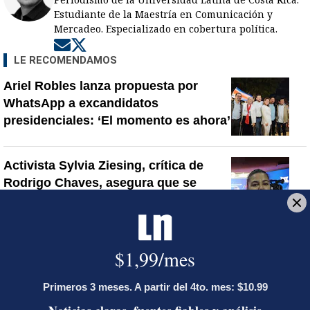
Estudiante de la Maestría en Comunicación y
Mercadeo. Especializado en cobertura política.
Opens in new window
Opens in new window
LE RECOMENDAMOS
Ariel Robles lanza propuesta por
WhatsApp a excandidatos
presidenciales: ‘El momento es ahora’
Activista Sylvia Ziesing, crítica de
Rodrigo Chaves, asegura que se
exilió de Costa Rica por persecución
política y amenazas de muerte
Así reaccionaron Laura Fernández y
Pueblo Soberano al multitudinario
plantón en defensa del Poder Judicial