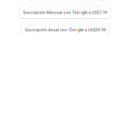
entana)