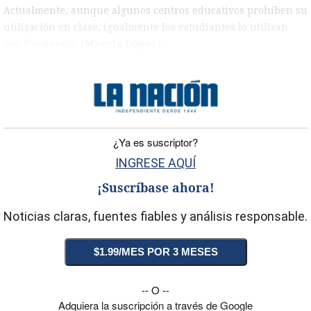
Actualmente, aunque algunos centros educativos prohíben su
utilización en clase, igualmente los estudiantes lo utilizan
con frecuencia.
(Mayela López)
)