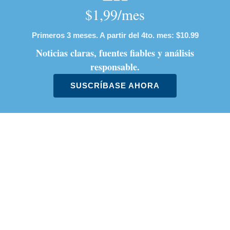
Terremoto de 7,4 sacude Colombia:
111 muertos y decenas de
desaparecidos (videos)
Tesorero de Pueblo Soberano
confirma que directora del Banco
Popular transfirió dinero para la
campaña de Laura Fernández
Estos son los países con el IVA más
alto y más bajo de la OCDE: ¿dónde
está Costa Rica?
Artículos de tendencia
Este listado muestra los artículos con más comentarios en los último