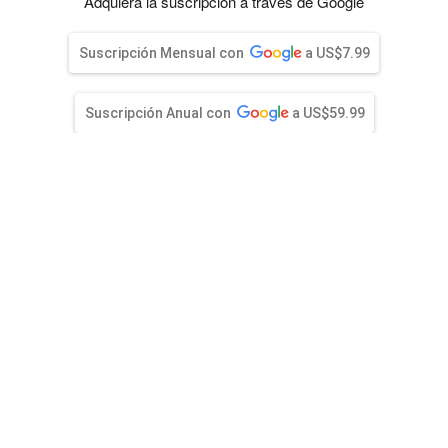
entana)