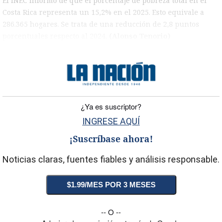
El INEC informó de que el porcentaje de pobreza total en el
Costa Rica representa un 15,2% en el 2025. Esto equivale a
286.365 hogares. Se trata de una reducción de 2,8 puntos
porcentuales respecto al 2024.
(Alonso Tenorio)
)