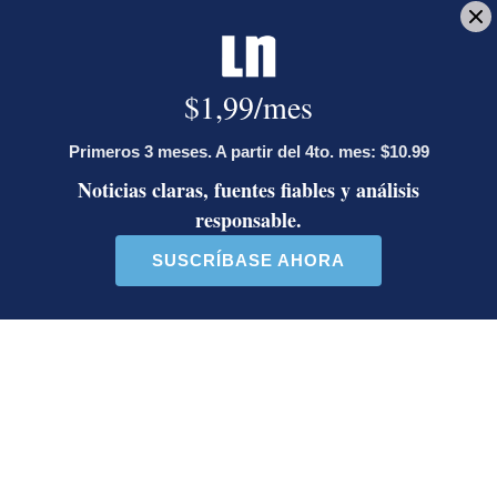
Encuesta Nacional de Hogares
Arianna Villalobos Solís
Periodista de la sección de economía. Graduada en
Derecho y en Ciencias de la Comunicación
Colectiva, con énfasis en Periodismo, por la
Universidad de Costa Rica. También formó parte de
la sección de Política y del proyecto Doble Check.
Opens in new window
LE RECOMENDAMOS
Ariel Robles lanza propuesta por
WhatsApp a excandidatos
presidenciales: ‘El momento es ahora’
Activista Sylvia Ziesing, crítica de
Rodrigo Chaves, asegura que se