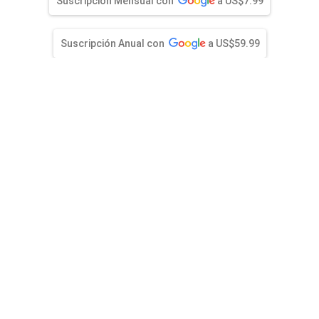
entana)