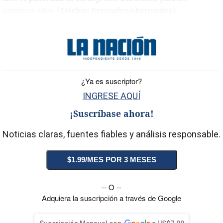
próximos años.
(Esteban Bermudez/ebermudez)
)