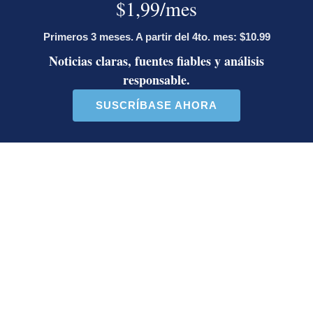
Periodista de Economía. Bachiller en Comunicación
Colectiva con énfasis en Periodismo de la
Universidad de Costa Rica. Anteriormente trabajó
en la sección de internacionales y noticias de
última hora.
Opens in new window
Opens in new window
LE RECOMENDAMOS
La inesperada decisión de Canal 7
que impacta las transmisiones del
fútbol nacional
La FIFA pasa al contragolpe y lanza
sorprendente comunicado en medio
de las presiones contra Infantino
¿Por qué se eliminó la custodia del
hombre asesinado en Hospital La