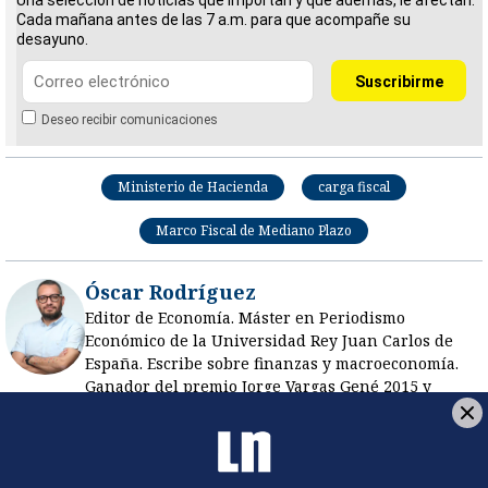
Cada mañana antes de las 7 a.m. para que acompañe su
desayuno.
Deseo recibir comunicaciones
Ministerio de Hacienda
carga fiscal
Marco Fiscal de Mediano Plazo
Óscar Rodríguez
Editor de Economía. Máster en Periodismo
Económico de la Universidad Rey Juan Carlos de
España. Escribe sobre finanzas y macroeconomía.
Ganador del premio Jorge Vargas Gené 2015 y
Distinción del Mérito Periodístico 2011 de Canatur.
Redactor del año La Nación en 2017.
Opens in new window
Opens in new window
Luis Enrique Brenes