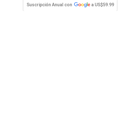
)
entana)