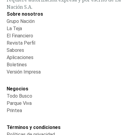
Nación S.A.
Sobre nosotros
Grupo Nación
Opens in new window
La Teja
Opens in new window
El Financiero
Opens in new window
Revista Perfil
Opens in new window
Sabores
Opens in new window
Aplicaciones
Opens in new window
Boletines
Opens in new window
Versión Impresa
Opens in new window
Negocios
Todo Busco
Opens in new window
Parque Viva
Opens in new window
Printea
Opens in new window
Términos y condiciones
Políticas de privacidad
Opens in new window