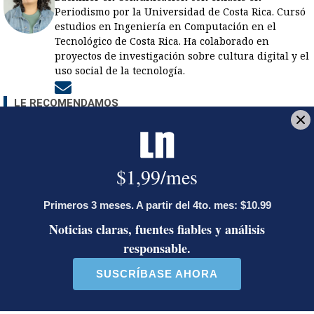
Periodismo por la Universidad de Costa Rica. Cursó
estudios en Ingeniería en Computación en el
Tecnológico de Costa Rica. Ha colaborado en
proyectos de investigación sobre cultura digital y el
uso social de la tecnología.
Opens in new window
LE RECOMENDAMOS
Ariel Robles lanza propuesta por
WhatsApp a excandidatos
presidenciales: ‘El momento es ahora’
Activista Sylvia Ziesing, crítica de
Rodrigo Chaves, asegura que se
exilió de Costa Rica por persecución
política y amenazas de muerte
Así reaccionaron Laura Fernández y