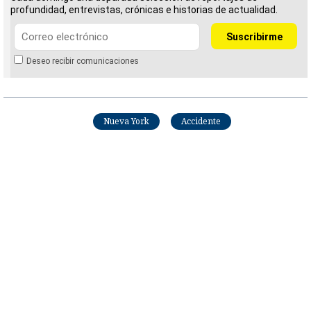
profundidad, entrevistas, crónicas e historias de actualidad.
Deseo recibir comunicaciones
Nueva York
Accidente
Fátima Jiménez
Periodista multimedia graduada de la UIA y técnica
en Criminología. Se unió a La Nación en 2021 y
desde entonces ha trabajado en las secciones
Sucesos, Mundo, No Coma Cuento y Viva, además de
desempeñarse en el equipo de mesa digital de La
Nación. Ganadora de la categoría Documental en el
RE@CH Media Festival 2017.
Opens in new window
LE RECOMENDAMOS