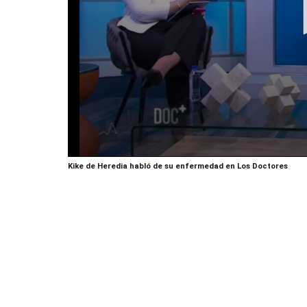
0
Kike de Heredia habló de su enfermedad en Los Doctores
seconds
of
4
minutes,
35
seconds
Volume
90%