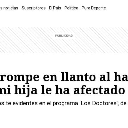
s noticias
Suscriptores
El País
Política
Puro Deporte
mía
Sucesos
El Explicador
Opinión
Viva
El Mundo
rompe en llanto al ha
i hija le ha afectad
 televidentes en el programa ‘Los Doctores’, de T