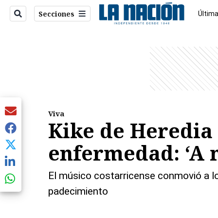
Secciones
Última
Econo
entana)
Viva
Kike de Heredia 
enfermedad: ‘A m
El músico costarricense conmovió a los
padecimiento