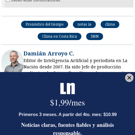
Deseo recibir comunicaciones
Pronóstico del tiempo
notas ia
clima
Clima en Costa Rica
IMN
Damián Arroyo C.
Editor de Inteligencia Artificial y periodista en La
Nación desde 2007. Ha sido Jefe de producción
audiovisual y fotografía, editor web y community
manager. Se especializa en IA aplicada al
periodismo. Licenciado en periodismo con énfasis
en producción de medios, con estudios en
producción audiovisual y gerencia de proyectos.
Opens in new window
Opens in new window
Opens in new window
Opens in new window
Opens in new window
LE RECOMENDAMOS
La inesperada decisión de Canal 7
que impacta las transmisiones del