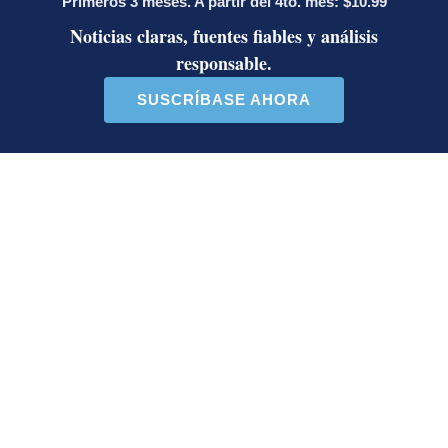
Activista Sylvia Ziesing,
Diputada de Pueblo
crítica de Rodrigo Chaves,
Soberano lanzó 10 insultos
as...
contra Ed...
32 comentarios
40 comentarios
En beneficio de la transparencia y para evitar distorsiones del
debate público por medios informáticos o aprovechando el