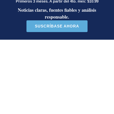
Egresado de la Universidad Federada. Entre sus
coberturas destacan los Juegos Olímpicos de Atenas
2004, compromisos eliminatorios de la Sele, así
como Juegos Panamericanos y Centroamericanos y
del Caribe.
Opens in new window
Opens in new window
LE RECOMENDAMOS
Activista Sylvia Ziesing, crítica de
Rodrigo Chaves, asegura que se
exilió de Costa Rica por persecución
política y amenazas de muerte
Así reaccionaron Laura Fernández y
Pueblo Soberano al multitudinario
plantón en defensa del Poder Judicial
Sala Primera sienta jurisprudencia
sobre cuándo se puede desalojar a un