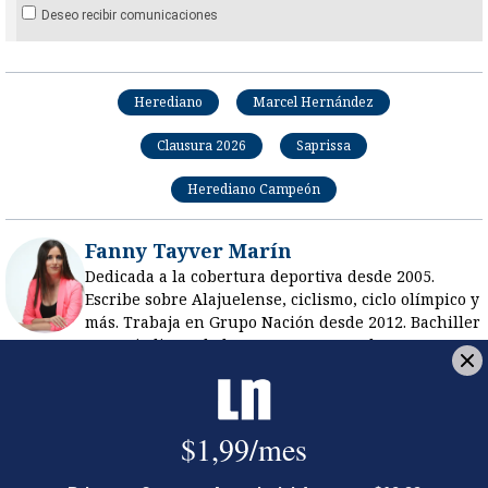
Deseo recibir comunicaciones
Herediano
Marcel Hernández
Clausura 2026
Saprissa
Herediano Campeón
Fanny Tayver Marín
Dedicada a la cobertura deportiva desde 2005.
Escribe sobre Alajuelense, ciclismo, ciclo olímpico y
más. Trabaja en Grupo Nación desde 2012. Bachiller
en Periodismo de la UIA. Entre sus coberturas
destacan partidos eliminatorios, Tour de Francia,
Mundial de voleibol en Japón y los Juegos
Olímpicos de Río.
Opens in new window
Opens in new window
Opens in new window
Juan Diego Villarreal