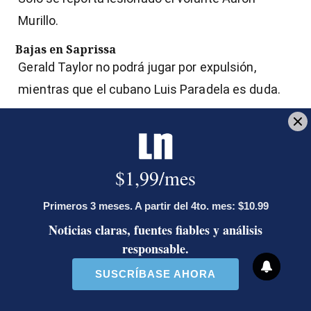
Murillo.
Bajas en Saprissa
Gerald Taylor no podrá jugar por expulsión,
mientras que el cubano Luis Paradela es duda.
Altas en Saprissa
El argentino Mariano Torres y el panameño Fidel
Escobar cumplieron sus tres partidos de
suspensión y quedaron habilitados para jugar.
Herediano en el estadio Carlos Alvarado
En la actual campaña suma 10 partidos, con
siete victorias, dos empates y una derrota.
¡DALEEEE SAPRISSA! 😈