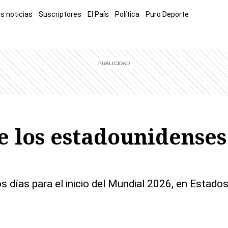
s noticias
Suscriptores
El País
Política
Puro Deporte
mía
Sucesos
El Explicador
Opinión
Viva
El Mundo
 los estadounidenses 
s días para el inicio del Mundial 2026, en Estados