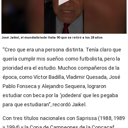
0
José Jaikel, el mundialistade Italia 90 que se retiró a los 28 años
seconds
of
“Creo que era una persona distinta. Tenía claro que
4
minutes,
quería cumplir mis sueños como futbolista, pero la
10
seconds
prioridad era el estudio. Muchos compañeros de la
época, como Víctor Badilla, Vladimir Quesada, José
Pablo Fonseca y Alejandro Sequeira, lograron
estudiar con beca por la ‘jodedera’ que les pegaba
para que estudiaran”, recordó Jaikel.
Con tres títulos nacionales con Saprissa (1988, 1989
y 1994) y la Copa de Campeones de la Concacaf