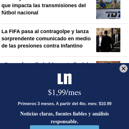
que impacta las transmisiones del
fútbol nacional
La FIFA pasa al contragolpe y lanza
sorprendente comunicado en medio
de las presiones contra Infantino
¿Por qué se eliminó la custodia del
hombre asesinado en Hospital La
Anexión? Carlo Díaz, fiscal general,
responde
Artículos de tendencia
Este listado muestra los artículos con más comentarios en los último
Un artículo de tendencia con el título "Activista Sylvia Ziesing,
Un artículo de tendencia con el 