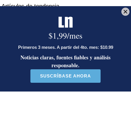
Artículos de tendencia
Este listado muestra los artículos con más comentarios en los último
Un artículo de tendencia con el título "Activista Sylvia Ziesing,
Un artículo de tendencia con el 
Activista Sylvia Ziesing,
Ministro de Justicia y Paz
crítica de Rodrigo Chaves,
descalifica a diputado e
as...
inc...
32 comentarios
23 comentarios