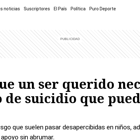
s noticias
Suscriptores
El País
Política
Puro Deporte
mía
Sucesos
El Explicador
Opinión
Viva
El Mundo
ue un ser querido nec
o de suicidio que pue
iesgo que suelen pasar desapercibidas en niños, 
 apoyo sin abrumar.