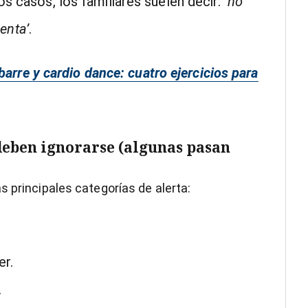
sos casos, los familiares suelen decir:
‘no
enta’
.
barre y cardio dance: cuatro ejercicios para
deben ignorarse (algunas pasan
s principales categorías de alerta:
er.
.