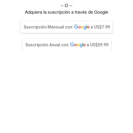
entana)