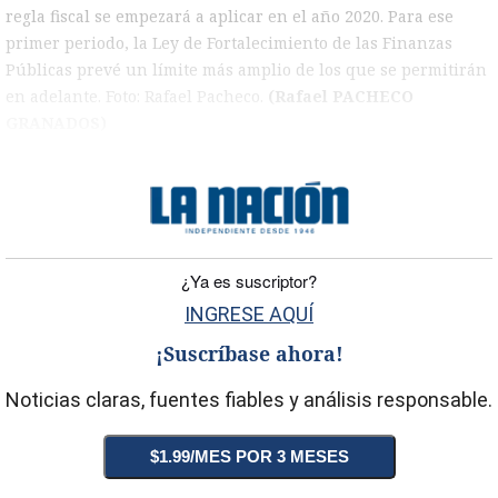
regla fiscal se empezará a aplicar en el año 2020. Para ese
primer periodo, la Ley de Fortalecimiento de las Finanzas
Públicas prevé un límite más amplio de los que se permitirán
en adelante. Foto: Rafael Pacheco.
(Rafael PACHECO
GRANADOS)
)