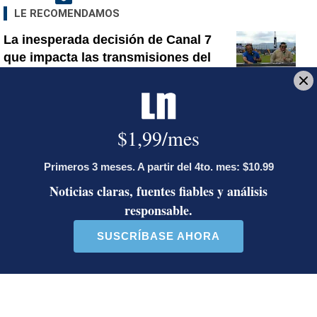
LE RECOMENDAMOS
La inesperada decisión de Canal 7
que impacta las transmisiones del
fútbol nacional
Activista Sylvia Ziesing, crítica de
Rodrigo Chaves, asegura que se
exilió de Costa Rica por persecución
política y amenazas de muerte
Sala Primera sienta jurisprudencia
sobre cuándo se puede desalojar a un
inquilino en Costa Rica
Artículos de tendencia