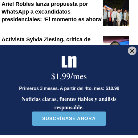
Ariel Robles lanza propuesta por
WhatsApp a excandidatos
presidenciales: ‘El momento es ahora’
Activista Sylvia Ziesing, crítica de
Rodrigo Chaves, asegura que se
exilió de Costa Rica por persecución
política y amenazas de muerte
Laura Fernández ahora habla de un
‘golpe de Estado institucional’:
¿existe ese concepto en la ciencia
política?
Artículos de tendencia
Este listado muestra los artículos con más comentarios en los último