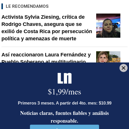
LE RECOMENDAMOS
Activista Sylvia Ziesing, crítica de
Rodrigo Chaves, asegura que se
exilió de Costa Rica por persecución
política y amenazas de muerte
Así reaccionaron Laura Fernández y
Pueblo Soberano al multitudinario
plantón en defensa del Poder Judicial
Sala Primera sienta jurisprudencia
sobre cuándo se puede desalojar a un
inquilino en Costa Rica
Artículos de tendencia