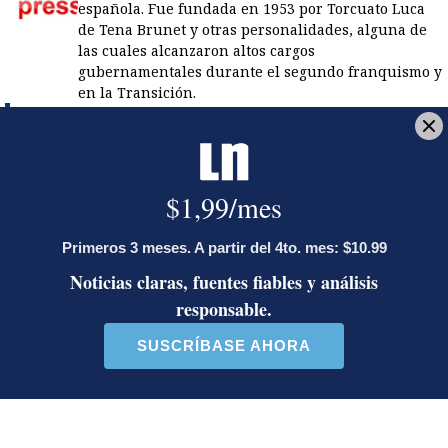
española. Fue fundada en 1953 por Torcuato Luca
de Tena Brunet y otras personalidades, alguna de
las cuales alcanzaron altos cargos
gubernamentales durante el segundo franquismo​ y
en la Transición.
LE RECOMENDAMOS
Ariel Robles lanza propuesta por
WhatsApp a excandidatos
presidenciales: ‘El momento es ahora’
Activista Sylvia Ziesing, crítica de
Rodrigo Chaves, asegura que se
exilió de Costa Rica por persecución
política y amenazas de muerte
Así reaccionaron Laura Fernández y
Pueblo Soberano al multitudinario
plantón en defensa del Poder Judicial