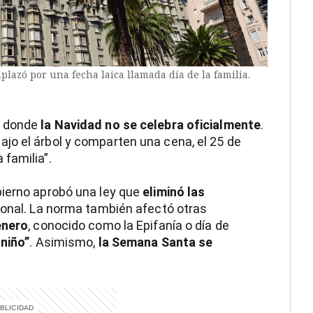
lazó por una fecha laica llamada día de la familia.
donde
la Navidad no se celebra oficialmente
.
jo el árbol y comparten una cena, el 25 de
familia”.
bierno aprobó una ley que
eliminó las
ional. La norma también afectó otras
enero
, conocido como la Epifanía o día de
 niño”
. Asimismo,
la Semana Santa se