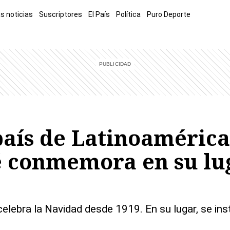
s noticias
Suscriptores
El País
Política
Puro Deporte
mía
Sucesos
El Explicador
Opinión
Viva
El Mundo
 país de Latinoaméric
é conmemora en su lug
 celebra la Navidad desde 1919. En su lugar, se 