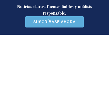
IVM
fondo de pensiones
Supén
CCSS
Rocío Aguilar
Óscar Rodríguez
Editor de Economía. Máster en Periodismo
Económico de la Universidad Rey Juan Carlos de
España. Escribe sobre finanzas y macroeconomía.
Ganador del premio Jorge Vargas Gené 2015 y
Distinción del Mérito Periodístico 2011 de Canatur.
Redactor del año La Nación en 2017.
Opens in new window
Opens in new window
LE RECOMENDAMOS
Ariel Robles lanza propuesta por
WhatsApp a excandidatos
presidenciales: ‘El momento es ahora’