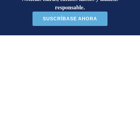
hombre asesinado en Hospital La
Anexión? Carlo Díaz, fiscal general,
responde
Artículos de tendencia
Este listado muestra los artículos con más comentarios en los último
Un artículo de tendencia con el título "Activista Sylvia Ziesing,
Un artículo de tendencia con el 
Activista Sylvia Ziesing,
Ministro de Justicia y Paz
crítica de Rodrigo Chaves,
descalifica a diputado e
as...
inc...
32 comentarios
23 comentarios