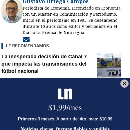
Gustavo Ortega Campos
Periodista de Economía. Licenciado en Economía
con un Máster en Comunicación y Periodismo.
Inició en el periodismo en 1995. Se desempeñó
durante 10 años como editor y periodista en el
Diario La Prensa de Nicaragua.
Opens in new window
LE RECOMENDAMOS
La inesperada decisión de Canal 7
que impacta las transmisiones del
fútbol nacional
La FIFA pasa al contragolpe y lanza
sorprendente comunicado en medio
de las presiones contra Infantino
¿Por qué se eliminó la custodia del