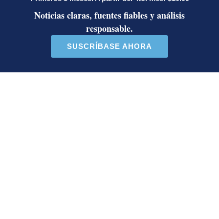
Artículos de tendencia
Este listado muestra los artículos con más comentarios en los último
Un artículo de tendencia con el título "Diputada de Pueblo Sober
Un artículo de tendencia con el 
Diputada de Pueblo
Masiva participación en
Soberano lanzó 10 insultos
plantones por la defensa de
contra Ed...
la ...
38 comentarios
37 comentarios