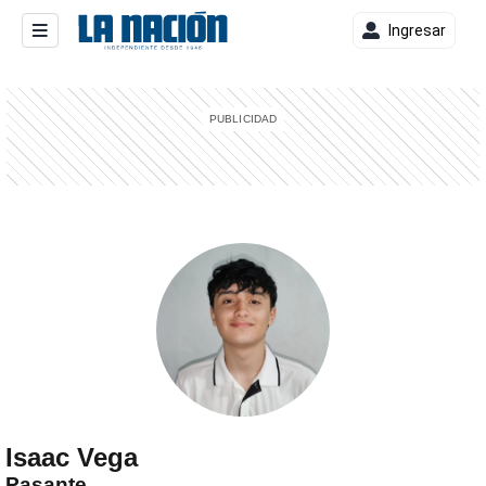
Ingresar
entana)
Isaac Vega
Pasante