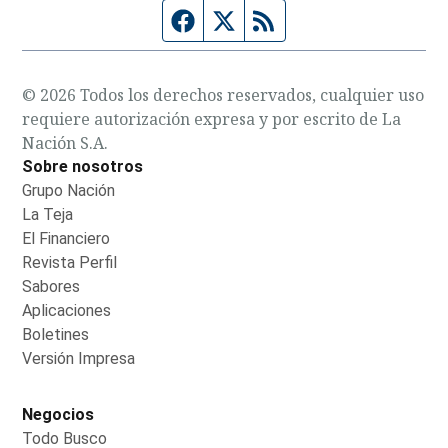
Página de Facebook
Fuente Twitter
Fuente RSS
© 2026 Todos los derechos reservados, cualquier uso
requiere autorización expresa y por escrito de La
Nación S.A.
Sobre nosotros
Grupo Nación
Opens in new window
La Teja
Opens in new window
El Financiero
Opens in new window
Revista Perfil
Opens in new window
Sabores
Opens in new window
Aplicaciones
Opens in new window
Boletines
Opens in new window
Versión Impresa
Opens in new window
Negocios
Todo Busco
Opens in new window