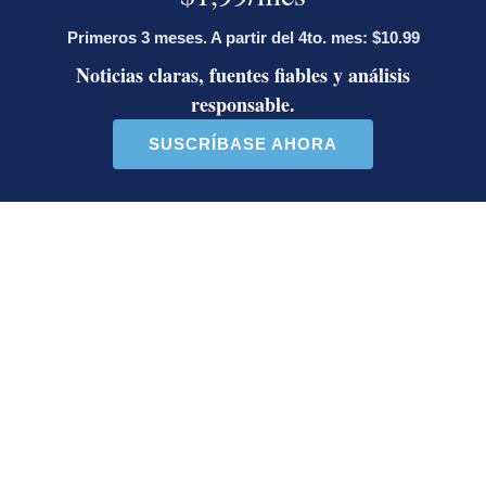
Una selección de noticias que importan y que además, le afectan.
Cada mañana antes de las 7 a.m. para que acompañe su
desayuno.
Deseo recibir comunicaciones
Marjane Satrapi
Irán
Persépolis
literatura
novela gráfica
AFP
Es una agencia de noticias líder y global que
brinda cobertura rápida, completa y verificada de
la actualidad, así como de los temas que conforman
nuestra vida cotidiana. Con una red incomparable
de periodistas en 151 países, AFP es también líder
mundial en verificación digital.
Opens in new window