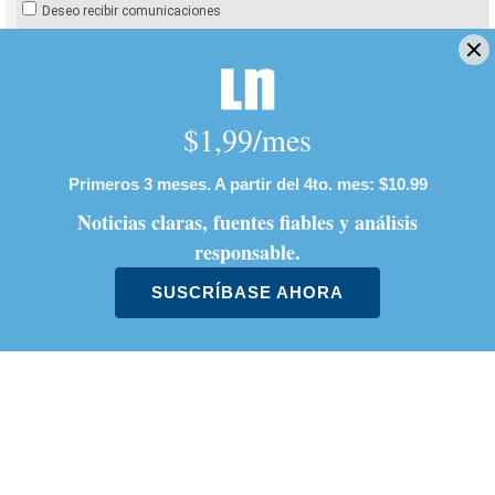
Deseo recibir comunicaciones
arquitectura
Costa Rica
cuidad
urbanismo
Bienal de Arquitectura
Sebastián Araya Delgado
Estudiante de la Universidad Federada San Judas
Tadeo. Amante de la música y los videojuegos desde
muy joven. Interesado en conflictos internacionales
y mantener la paz entre países.
Opens in new window
LE RECOMENDAMOS
¿Dónde están los puntos? Estalla
polémica entre Herediano y la Unafut