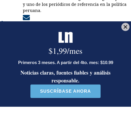
y uno de los periódicos de referencia en la política
peruana.
Opens in new window
LE RECOMENDAMOS
Ariel Robles lanza propuesta por
WhatsApp a excandidatos
presidenciales: ‘El momento es ahora’
Activista Sylvia Ziesing, crítica de
Rodrigo Chaves, asegura que se
exilió de Costa Rica por persecución
política y amenazas de muerte
Así reaccionaron Laura Fernández y
Pueblo Soberano al multitudinario
plantón en defensa del Poder Judicial