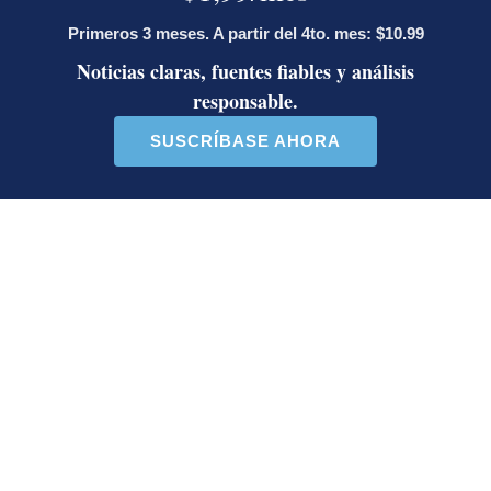
Demi Moore
Landman
Paramount +
Jessica Rojas Ch.
Periodista de entretenimiento y cultura desde el
2012. Se especializa en temas de música nacional e
internacional. Trabaja para La Nación desde el
2012. Graduada de la Universidad Internacional de
las Américas en bachillerato de periodismo. Recibió
una mención de honor en el 2022 en los premios de
La Nación.
Opens in new window
Opens in new window
LE RECOMENDAMOS
La inesperada decisión de Canal 7
que impacta las transmisiones del
fútbol nacional
Jorge Martínez recibió emotivas