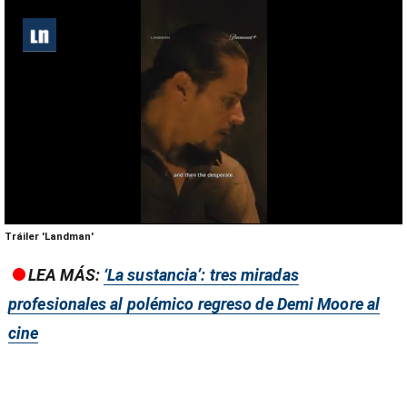
0
Tráiler 'Landman'
seconds
of
LEA MÁS:
‘La sustancia’: tres miradas
1
minute,
profesionales al polémico regreso de Demi Moore al
50
seconds
cine