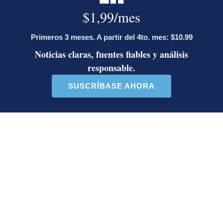
Juan Pablo Sanabria
Fue periodista de La Nación hasta agosto 2026.
Periodista de cultura y entretenimiento desde el
2024. Bachiller en Ciencias de la Comunicación
Colectiva con énfasis en Periodismo de la
Universidad de Costa Rica.
Opens in new window
LE RECOMENDAMOS
José Miguel Villalobos advierte que
alcaldes que se pasaron al PPSO no
tienen asegurada una candidatura en
2028; las bases afines a Rodrigo
Chaves decidirán
¿Dónde están los puntos? Estalla
polémica entre Herediano y la Unafut