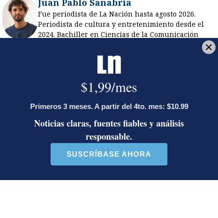
Juan Pablo Sanabria
Fue periodista de La Nación hasta agosto 2026.
Periodista de cultura y entretenimiento desde el
2024. Bachiller en Ciencias de la Comunicación
Colectiva con énfasis en Periodismo de la
Universidad de Costa Rica.
Opens in new window
LE RECOMENDAMOS
Ariel Robles lanza propuesta por
WhatsApp a excandidatos
presidenciales: ‘El momento es ahora’
Activista Sylvia Ziesing, crítica de
Rodrigo Chaves, asegura que se
exilió de Costa Rica por persecución
política y amenazas de muerte
Así reaccionaron Laura Fernández y