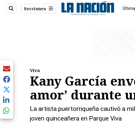
Secciones
Última
Econo
entana)
Viva
Kany García envo
amor’ durante u
La artista puertorriqueña cautivó a mi
joven quinceañera en Parque Viva