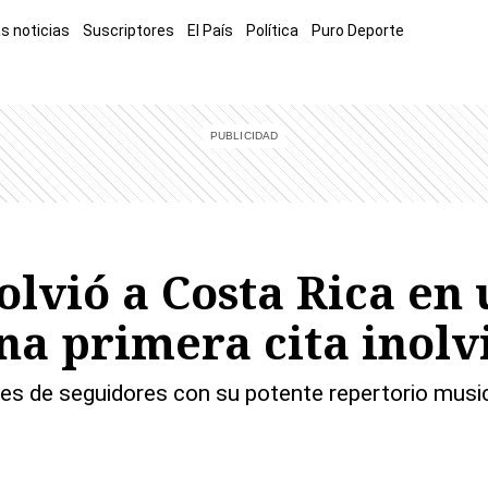
s noticias
Suscriptores
El País
Política
Puro Deporte
mía
Sucesos
El Explicador
Opinión
Viva
El Mundo
lvió a Costa Rica en 
na primera cita inolv
les de seguidores con su potente repertorio music