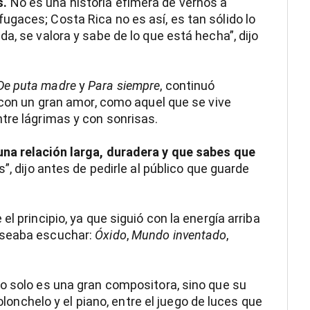
s.
No es una historia efímera de vernos a
gaces; Costa Rica no es así, es tan sólido lo
a, se valora y sabe de lo que está hecha”, dijo
De puta madre
y
Para siempre
, continuó
ó con un gran amor, como aquel que se vive
tre lágrimas y con sonrisas.
una relación larga, duradera y que sabes que
”, dijo antes de pedirle al público que guarde
l principio, ya que siguió con la energía arriba
eseaba escuchar:
Óxido
,
Mundo inventado
,
o solo es una gran compositora, sino que su
iolonchelo y el piano, entre el juego de luces que