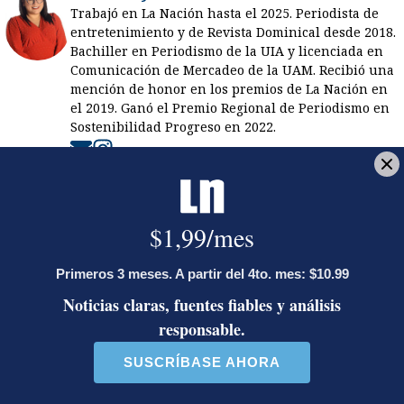
Trabajó en La Nación hasta el 2025. Periodista de
entretenimiento y de Revista Dominical desde 2018.
Bachiller en Periodismo de la UIA y licenciada en
Comunicación de Mercadeo de la UAM. Recibió una
mención de honor en los premios de La Nación en
el 2019. Ganó el Premio Regional de Periodismo en
Sostenibilidad Progreso en 2022.
Opens in new window
Opens in new window
LE RECOMENDAMOS
La inesperada decisión de Canal 7
que impacta las transmisiones del
fútbol nacional
Activista Sylvia Ziesing, crítica de
Rodrigo Chaves, asegura que se
exilió de Costa Rica por persecución
política y amenazas de muerte