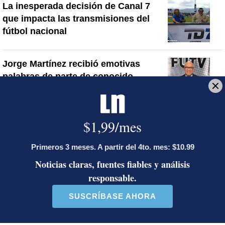
La inesperada decisión de Canal 7
que impacta las transmisiones del
fútbol nacional
Jorge Martínez recibió emotivas
palabras de parte de conocido
presentador
¿Por qué se eliminó la custodia del
hombre asesinado en Hospital La
Anexión? Carlo Díaz, fiscal general,
responde
Artículos de tendencia
Este listado muestra los artículos con más comentarios en los último
Un artículo de tendencia con el título "Activista Sylvia Ziesing,
Un artículo de tendencia con el