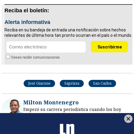
Reciba el boletín:
Alerta informativa
Reciba en su bandeja de entrada una notificación sobre hechos
relevantes de última hora tan pronto ocurran en el país o el mundo.
Deseo recibir comunicaciones
José Giacone
Saprissa
San Carlos
Milton Montenegro
Empezó su carrera periodística cuando los hoy
técnicos Mauricio Wright y Hernán Medford eran
jugadores de la Selección Nacional de Costa Rica y
el Paté Centeno apenas un jovencito tratando de