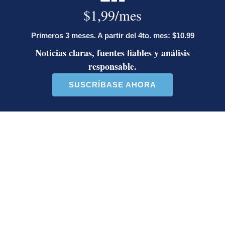
hacerse notar en el fútbol nacional. Creció en el
periódico Al Día y hoy mezcla en La Nación su
espíritu de reportero y la experiencia de casi 30
años.
Opens in new window
Cristian Brenes
Periodista en la sección de Deportes de La Nación.
Bachiller en Periodismo en la Universidad
Internacional de las Américas. Escribe sobre el
Cartaginés.
Opens in new window
Opens in new window
LE RECOMENDAMOS
Activista Sylvia Ziesing, crítica de
Rodrigo Chaves, asegura que se
exilió de Costa Rica por persecución
política y amenazas de muerte
Así reaccionaron Laura Fernández y
Pueblo Soberano al multitudinario