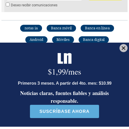
Deseo recibir comunicaciones
notas ia
Banca móvil
Banca en línea
Android
Móviles
Banca digital
Damián Arroyo C.
Editor de Inteligencia Artificial y periodista en La
Nación desde 2007. Ha sido Jefe de producción
audiovisual y fotografía, editor web y community
manager. Se especializa en IA aplicada al
periodismo. Licenciado en periodismo con énfasis
en producción de medios, con estudios en
producción audiovisual y gerencia de proyectos.
Opens in new window
Opens in new window
Opens in new window
Opens in new window
Opens in new window
Europa Press
Europa Press es una agencia de noticias privada
española. Fue fundada en 1953 por Torcuato Luca