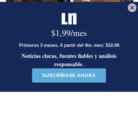
Masiva participación en
Diputada de Pueblo
plantones por la defensa de
Soberano lanzó 10 insultos
la ...
contra Ed...
37 comentarios
36 comentarios